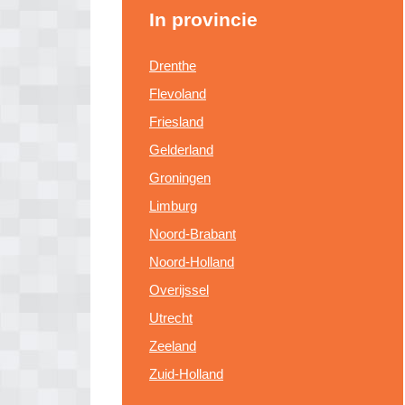
In provincie
Drenthe
Flevoland
Friesland
Gelderland
Groningen
Limburg
Noord-Brabant
Noord-Holland
Overijssel
Utrecht
Zeeland
Zuid-Holland