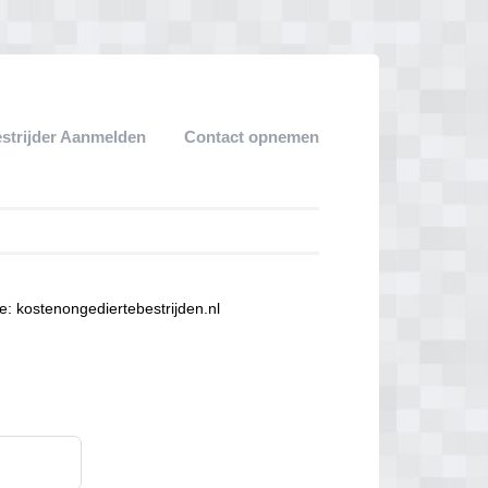
strijder Aanmelden
Contact opnemen
e: kostenongediertebestrijden.nl